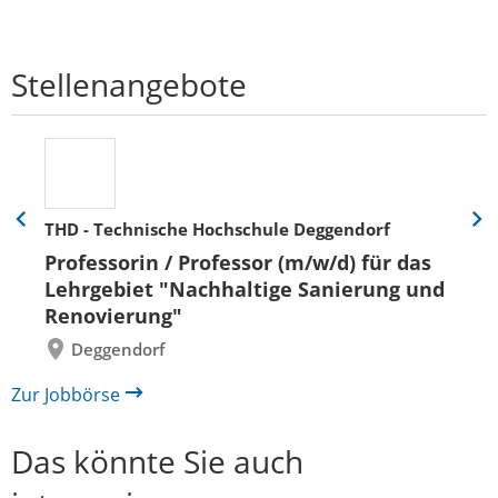
Stellenangebote
THD - Technische Hochschule Deggendorf
Eine
Eine
Folie
Folie
Professorin / Professor (m/w/d) für das
zurück
vor
Lehrgebiet "Nachhaltige Sanierung und
Renovierung"
Deggendorf
Zur Jobbörse
Das könnte Sie auch