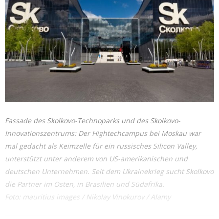
Fassade des Skolkovo-Technoparks und des Skolkovo-
Innovationszentrums: Der Hightechcampus bei Moskau war
mal gedacht als Keimzelle für ein russisches Silicon Valley,
unterstützt unter anderem von US-amerikanischen und
deutschen Unternehmen. Seit dem Ukrainekrieg sucht Skolkovo
die Partner im Osten, in Brasilien und Südafrika.
Foto: mauritius images / Nikolay Vinokurov / Alamy