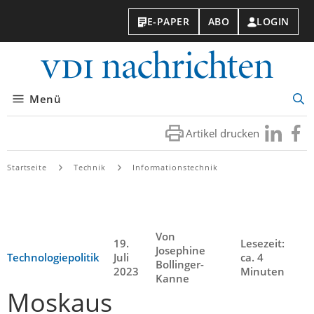
E-PAPER
ABO
LOGIN
VDI-
Nachri
Menü
Suc
öff
Artikel drucken
Besuchen
Besuc
Sie
Sie
uns
uns
Startseite
Technik
Informationstechnik
bei
bei
LinkedIn
Faceb
Von
19.
Lesezeit:
Josephine
Technologiepolitik
Juli
ca. 4
Bollinger-
2023
Minuten
Kanne
Moskaus