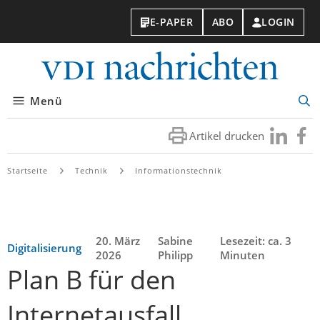
E-PAPER
ABO
LOGIN
VDI-
Nachri
Menü
Suc
öff
Artikel drucken
Besuchen
Besuc
Sie
Sie
uns
uns
Startseite
Technik
Informationstechnik
bei
bei
LinkedIn
Faceb
20. März
Sabine
Lesezeit: ca. 3
Digitalisierung
2026
Philipp
Minuten
Plan B für den
Internetausfall