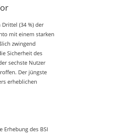
Tor
Drittel (34 %) der
nto mit einem starken
ßlich zwingend
die Sicherheit des
der sechste Nutzer
offen. Der jüngste
ers erheblichen
me Erhebung des BSI