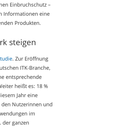
men Einbruchschutz –
n Informationen eine
menden Produkten.
rk steigen
tudie
. Zur Eröffnung
eutschen ITK-Branche,
ne entsprechende
iter heißt es: 18 %
diesem Jahr eine
i den Nutzerinnen und
Anwendungen im
. der ganzen