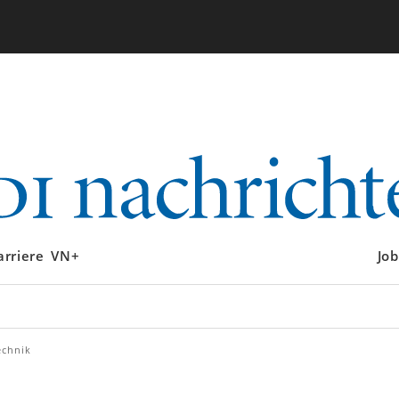
arriere
VN+
Job
echnik