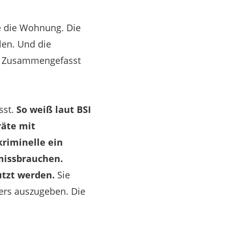
se die Wohnung. Die
len. Und die
 … Zusammengefasst
sst.
So weiß laut BSI
räte mit
kriminelle ein
 missbrauchen.
tzt werden.
Sie
fers auszugeben. Die