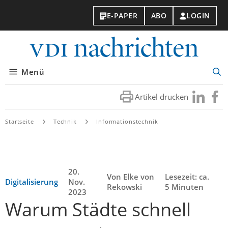
E-PAPER
ABO
LOGIN
VDI-
Nachri
Menü
Suc
öff
Artikel drucken
Besuchen
Besuc
Sie
Sie
uns
uns
Startseite
Technik
Informationstechnik
bei
bei
LinkedIn
Faceb
20.
Von Elke von
Lesezeit: ca.
Digitalisierung
Nov.
Rekowski
5 Minuten
2023
Warum Städte schnell