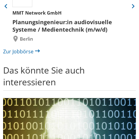
Eine
Eine
MMT Network GmbH
Folie
Folie
zurück
vor
Planungsingenieur:in audiovisuelle
Systeme / Medientechnik (m/w/d)
Berlin
Zur Jobbörse
Das könnte Sie auch
interessieren