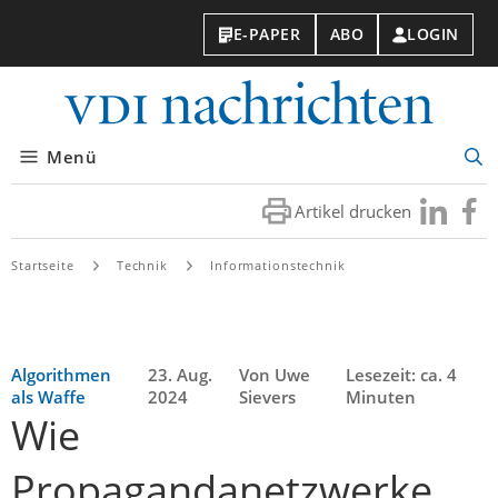
E-PAPER
ABO
LOGIN
VDI-
Nachri
Menü
Suc
öff
Artikel drucken
Besuchen
Besuc
Sie
Sie
uns
uns
Startseite
Technik
Informationstechnik
bei
bei
LinkedIn
Faceb
Algorithmen
23. Aug.
Von Uwe
Lesezeit: ca. 4
als Waffe
2024
Sievers
Minuten
Wie
Propagandanetzwerke