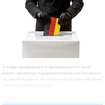
In einigen Bundesländern in Deutschland wird in Kürze
gewählt. Beeinflussen Propagandanetzwerke und ihre Akteure
die Entscheidungen an der Wahlurne mit gezielten Fake News?
Foto: PantherMedia / diamant24