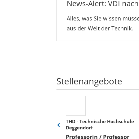
News-Alert: VDI nachr
Alles, was Sie wissen müsse
aus der Welt der Technik.
Stellenangebote
THD - Technische Hochschule
Deggendorf
Eine
Verkehr &
Folie
Professorin / Professor
x)