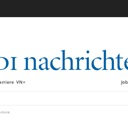
arriere
VN+
Job
echnik