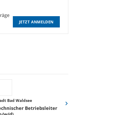
träge
JETZT ANMELDEN
adt Bad Waldsee
Stadtwerke Rost
Eine
echnischer Betriebsleiter
Fachmeister E
Folie
m/w/d)
Leittechnisch