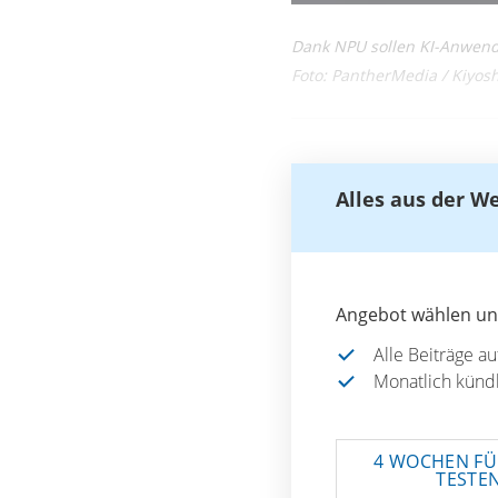
Dank NPU sollen KI-Anwend
Foto: PantherMedia / Kiyo
Alles aus der W
Angebot wählen und
Alle Beiträge a
Monatlich künd
4 WOCHEN FÜ
TESTE