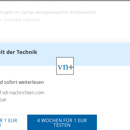
ungen im Laptop verzögerungsfrei funktionieren.
shi Takahase Segundo
elt der Technik
 sofort weiterlesen
uf vdi-nachrichten.com
bar
R 1 EUR
4 WOCHEN FÜR 1 EUR
N
TESTEN