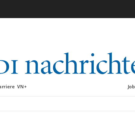
arriere
VN+
Job