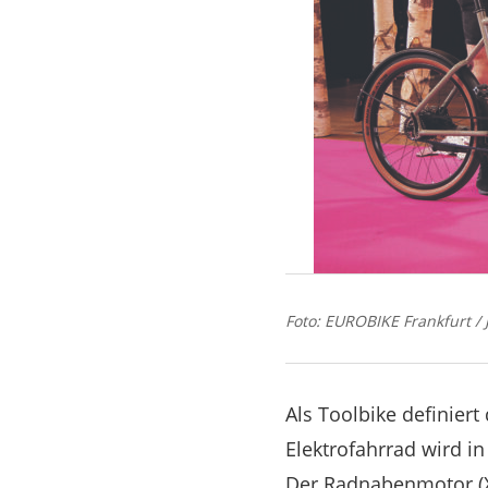
Foto: EUROBIKE Frankfurt / 
Als Toolbike definier
Elektrofahrrad wird i
Der Radnabenmotor (X