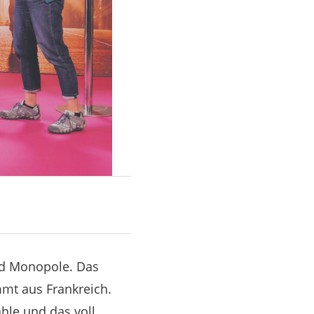
rad Monopole. Das
mmt aus Frankreich.
hle und das voll