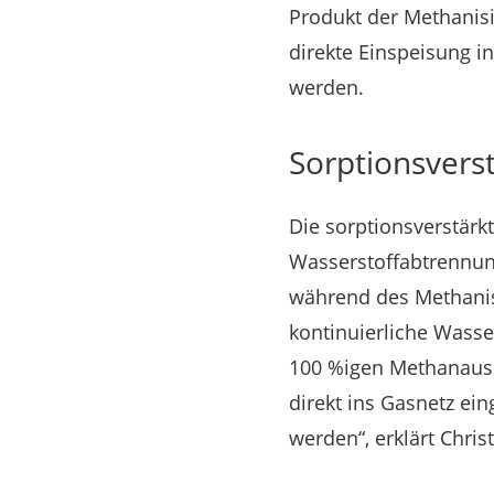
Produkt der Methanisi
direkte Einspeisung i
werden.
Sorptionsvers
Die sorptionsverstär
Wasserstoffabtrennun
während des Methanis
kontinuierliche Wasse
100 %igen Methanausb
direkt ins Gasnetz ei
werden“, erklärt Chri