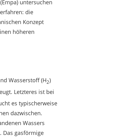
 (Empa) untersuchen
erfahren: die
hnischen Konzept
einen höheren
und Wasserstoff (H
)
2
eugt. Letzteres ist bei
cht es typischerweise
chen dazwischen.
tandenen Wassers
t. Das gasförmige