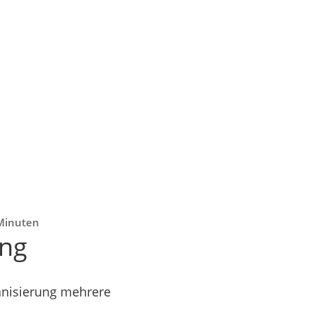
 Minuten
ung
anisierung mehrere