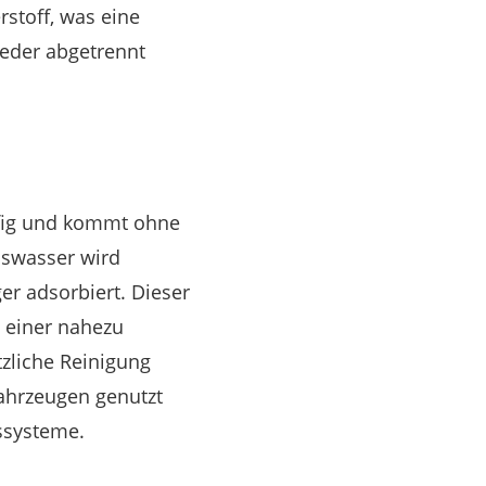
stoff, was eine
ieder abgetrennt
ufig und kommt ohne
nswasser wird
r adsorbiert. Dieser
u einer nahezu
zliche Reinigung
fahrzeugen genutzt
bssysteme.