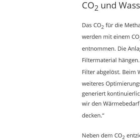
CO
und Wasse
2
Das CO
für die Metha
2
werden mit einem CO
entnommen. Die Anlag
Filtermaterial hängen.
Filter abgelöst. Beim
weiteres Optimierungs
generiert kontinuier
wir den Wärmebedarf
decken.“
Neben dem CO
entzi
2