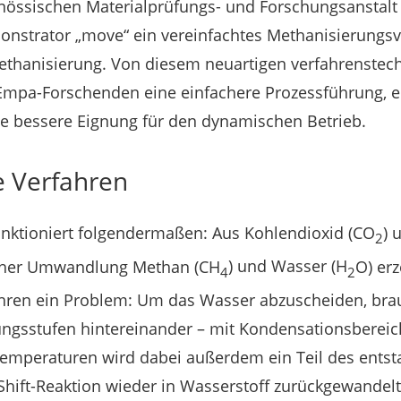
nössischen Materialprüfungs- und Forschungsanstalt
nstrator „move“ ein vereinfachtes Methanisierungsv
Methanisierung. Von diesem neuartigen verfahrenstec
 Empa-Forschenden eine einfachere Prozessführung, 
e bessere Eignung für den dynamischen Betrieb.
 Verfahren
unktioniert folgendermaßen: Aus Kohlendioxid (CO
) 
2
ischer Umwandlung Methan (CH
) und Wasser (H
O) erz
4
2
ren ein Problem: Um das Wasser abzuscheiden, brau
ngsstufen hintereinander – mit Kondensationsberei
emperaturen wird dabei außerdem ein Teil des ents
hift-Reaktion wieder in Wasserstoff zurückgewandel