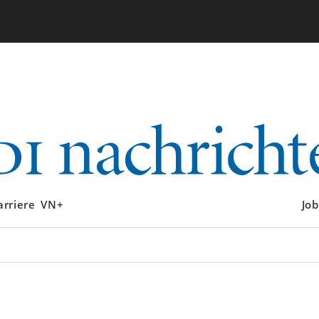
arriere
VN+
Job