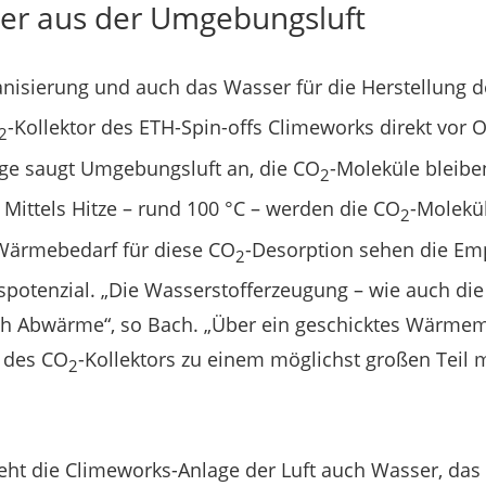
r aus der Umgebungsluft
nisierung und auch das Wasser für die Herstellung d
-Kollektor des ETH-Spin-offs Climeworks direkt vor 
2
e saugt Umgebungsluft an, die CO
-Moleküle bleib
2
 Mittels Hitze – rund 100 °C – werden die CO
-Molekü
2
 Wärmebedarf für diese CO
-Desorption sehen die E
2
potenzial. „Die Wasserstofferzeugung – wie auch die
lich Abwärme“, so Bach. „Über ein geschicktes Wärm
 des CO
-Kollektors zu einem möglichst großen Teil
2
eht die Climeworks-Anlage der Luft auch Wasser, das