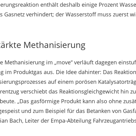
erungsreaktion enthält deshalb einige Prozent Wasser
ns Gasnetz verhindert; der Wasserstoff muss zuerst w
tärkte Methanisierung
kte Methanisierung im „move“ verläuft dagegen einst
g im Produktgas aus. Die Idee dahinter: Das Reaktio
ierungsprozesses auf einem porösen Katalysatorträge
rentzug verschiebt das Reaktionsgleichgewicht hin z
eute. „Das gasförmige Produkt kann also ohne zusät
ngespeist und zum Beispiel für das Betanken von Gas
stian Bach, Leiter der Empa-Abteilung Fahrzeugantrie