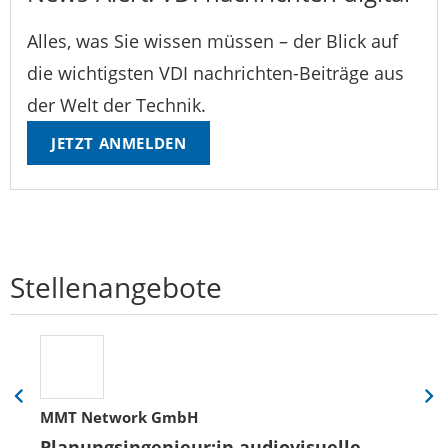
Alles, was Sie wissen müssen – der Blick auf
die wichtigsten VDI nachrichten-Beiträge aus
der Welt der Technik.
JETZT ANMELDEN
Stellenangebote
Eine
Eine
MMT Network GmbH
Folie
Folie
zurück
vor
Planungsingenieur:in audiovisuelle