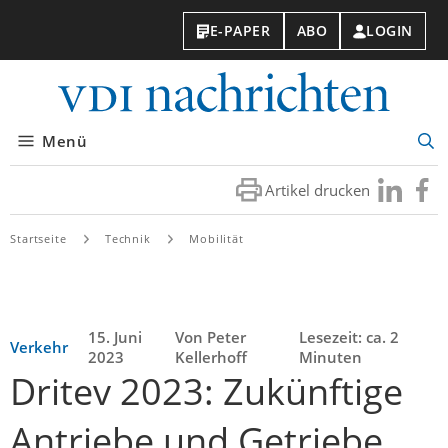
E-PAPER
ABO
LOGIN
VDI-
Nachri
Menü
Suc
öff
Artikel drucken
Besuchen
Besuc
Sie
Sie
uns
uns
Startseite
Technik
Mobilität
bei
bei
LinkedIn
Faceb
15. Juni
Von Peter
Lesezeit: ca. 2
Verkehr
2023
Kellerhoff
Minuten
Dritev 2023: Zukünftige
Antriebe und Getriebe