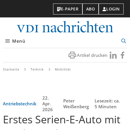
E-PAPER
ABO
LOGIN
VDI-
Nachri
Menü
Suc
öff
Artikel drucken
Besuchen
Besuc
Sie
Sie
uns
uns
Startseite
Technik
Mobilität
bei
bei
LinkedIn
Faceb
22.
Peter
Lesezeit: ca.
Antriebstechnik
Apr.
Weißenberg
5 Minuten
2026
Erstes Serien-E-Auto mit