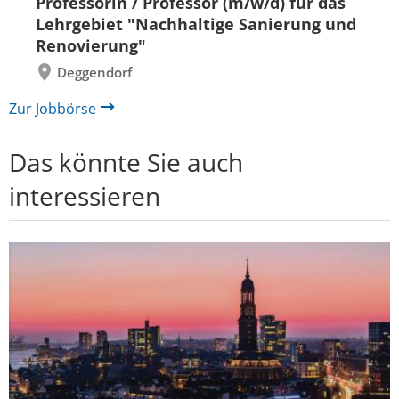
Professorin / Professor (m/w/d) für das
zurück
vor
Lehrgebiet "Nachhaltige Sanierung und
Renovierung"
Deggendorf
Zur Jobbörse
Das könnte Sie auch
interessieren