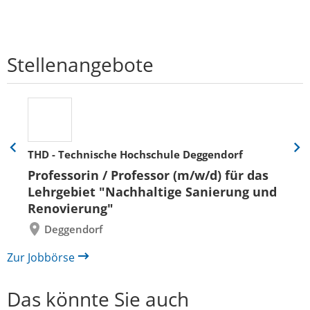
Stellenangebote
THD - Technische Hochschule Deggendorf
Eine
Eine
Folie
Folie
Professorin / Professor (m/w/d) für das
zurück
vor
Lehrgebiet "Nachhaltige Sanierung und
Renovierung"
Deggendorf
Zur Jobbörse
Das könnte Sie auch