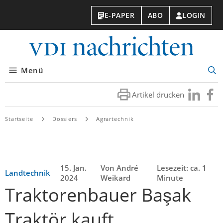
E-PAPER
ABO
LOGIN
VDI-
Nachri
Menü
Suc
öff
Artikel drucken
Besuchen
Besuc
Sie
Sie
uns
uns
Startseite
Dossiers
Agrartechnik
bei
bei
LinkedIn
Faceb
15. Jan.
Von André
Lesezeit: ca. 1
Landtechnik
2024
Weikard
Minute
Traktorenbauer Başak
Traktör kauft