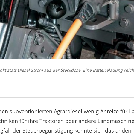
nkt statt Diesel Strom aus der Steckdose. Eine Batterieladung reic
den subventionierten Agrardiesel wenig Anreize für L
echniken für ihre Traktoren oder andere Landmaschin
gfall der Steuerbegünstigung könnte sich das ändern