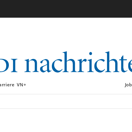
arriere
VN+
Job