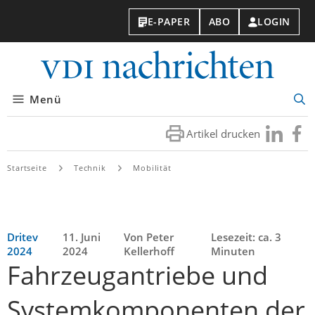
E-PAPER
ABO
LOGIN
VDI-
Nachri
Menü
Suc
öff
Artikel drucken
Besuchen
Besuc
Sie
Sie
uns
uns
Startseite
Technik
Mobilität
bei
bei
LinkedIn
Faceb
Dritev
11. Juni
Von Peter
Lesezeit: ca. 3
2024
2024
Kellerhoff
Minuten
Fahrzeugantriebe und
Systemkomponenten der