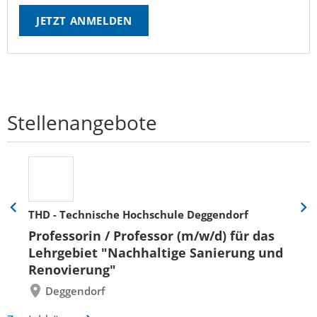
JETZT ANMELDEN
Stellenangebote
THD - Technische Hochschule Deggendorf
Eine
Eine
Folie
Folie
Professorin / Professor (m/w/d) für das
zurück
vor
Lehrgebiet "Nachhaltige Sanierung und
Renovierung"
Deggendorf