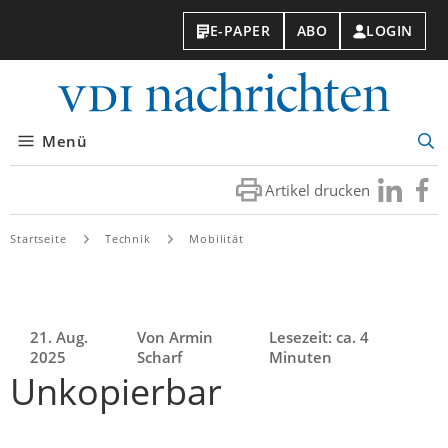
E-PAPER
ABO
LOGIN
VDI-
Nachri
Menü
Suc
öff
Artikel drucken
Besuchen
Besuc
Sie
Sie
uns
uns
Startseite
Technik
Mobilität
bei
bei
LinkedIn
Faceb
21. Aug.
Von Armin
Lesezeit: ca. 4
2025
Scharf
Minuten
Unkopierbar