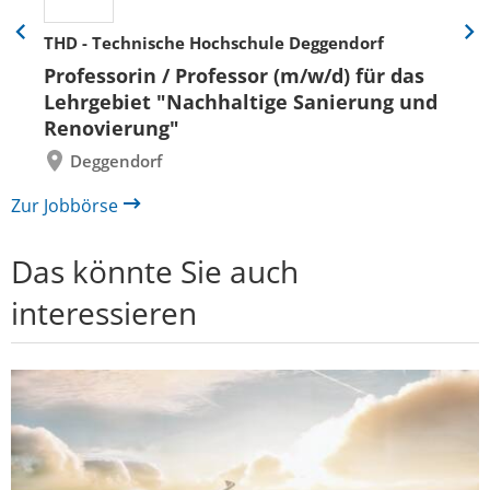
THD - Technische Hochschule Deggendorf
Eine
Eine
Folie
Folie
Professorin / Professor (m/w/d) für das
zurück
vor
Lehrgebiet "Nachhaltige Sanierung und
Renovierung"
Deggendorf
Zur Jobbörse
Das könnte Sie auch
interessieren