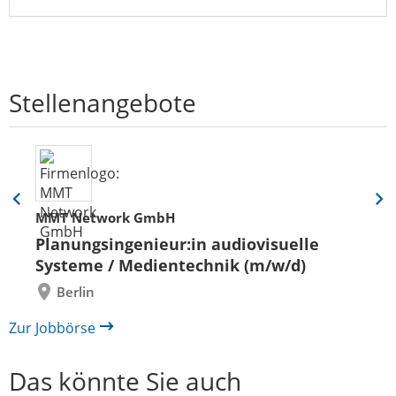
Stellenangebote
Eine
Eine
MMT Network GmbH
Folie
Folie
zurück
vor
Planungsingenieur:in audiovisuelle
Systeme / Medientechnik (m/w/d)
Berlin
Zur Jobbörse
Das könnte Sie auch