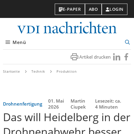
E-PAPER
ABO
LOGIN
VDI-
Nachri
Menü
Suc
öff
Artikel drucken
Besuchen
Besuc
Sie
Sie
uns
uns
Startseite
Technik
Produktion
bei
bei
LinkedIn
Faceb
01. Mai
Martin
Lesezeit: ca.
Drohnenfertigung
2026
Ciupek
4 Minuten
Das will Heidelberg in der
Drohnenabwehr besser