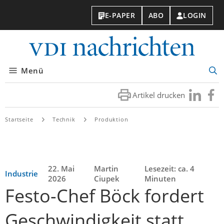
E-PAPER
ABO
LOGIN
VDI-
Nachri
Menü
Suc
öff
Artikel drucken
Besuchen
Besuc
Sie
Sie
uns
uns
Startseite
Technik
Produktion
bei
bei
LinkedIn
Faceb
22. Mai
Martin
Lesezeit: ca. 4
Industrie
2026
Ciupek
Minuten
Festo-Chef Böck fordert
Geschwindigkeit statt