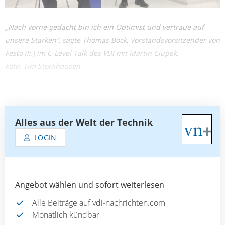
„Nach vorne gedacht bin ich ein Optimist und vertraue auf
unsere Stärken“, sagte Thomas Böck, Vorstandsvorsitzender von
Festo (li.) im C-Level Talk des VDI mit Martin Ciupek.
Foto: Tim Stockhausen
Alles aus der Welt der Technik
LOGIN
Angebot wählen und sofort weiterlesen
Alle Beiträge auf vdi-nachrichten.com
Monatlich kündbar