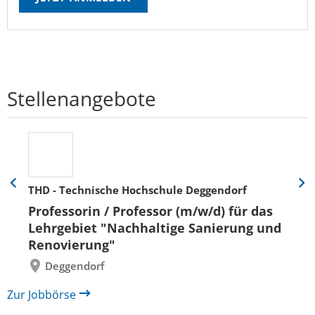
Stellenangebote
THD - Technische Hochschule Deggendorf
Eine
Eine
Folie
Folie
Professorin / Professor (m/w/d) für das
zurück
vor
Lehrgebiet "Nachhaltige Sanierung und
Renovierung"
Deggendorf
Zur Jobbörse