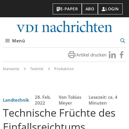
E-PAPER
ABO
LOGIN
VDI-
Nachri
Menü
Suc
öff
Artikel drucken
Besuchen
Besuc
Sie
Sie
uns
uns
Startseite
Technik
Produktion
bei
bei
LinkedIn
Faceb
28. Feb.
Von Tobias
Lesezeit: ca. 4
Landtechnik
2022
Meyer
Minuten
Technische Früchte des
Einfallsreichtums