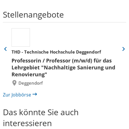
Stellenangebote
THD - Technische Hochschule Deggendorf
Eine
Eine
Folie
Folie
Professorin / Professor (m/w/d) für das
zurück
vor
Lehrgebiet "Nachhaltige Sanierung und
Renovierung"
Deggendorf
Zur Jobbörse
Das könnte Sie auch
interessieren