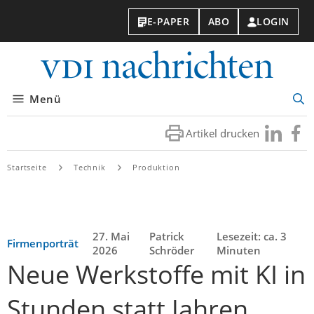
E-PAPER
ABO
LOGIN
VDI-
Nachri
Menü
Suc
öff
Artikel drucken
Besuchen
Besuc
Sie
Sie
uns
uns
Startseite
Technik
Produktion
bei
bei
LinkedIn
Faceb
27. Mai
Patrick
Lesezeit: ca. 3
Firmenporträt
2026
Schröder
Minuten
Neue Werkstoffe mit KI in
Stunden statt Jahren