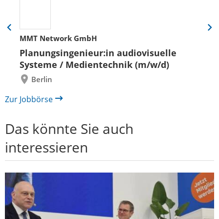
Eine
Eine
MMT Network GmbH
Folie
Folie
zurück
vor
Planungsingenieur:in audiovisuelle
Systeme / Medientechnik (m/w/d)
Berlin
Zur Jobbörse
Das könnte Sie auch
interessieren