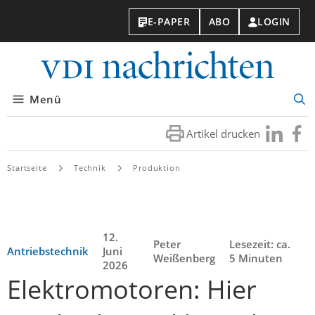
E-PAPER
ABO
LOGIN
VDI-
Nachri
Menü
Suc
öff
Artikel drucken
Besuchen
Besuc
Sie
Sie
uns
uns
Startseite
Technik
Produktion
bei
bei
LinkedIn
Faceb
12.
Peter
Lesezeit: ca.
Antriebstechnik
Juni
Weißenberg
5 Minuten
2026
Elektromotoren: Hier