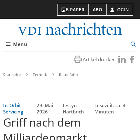
E-PAPER
ABO
LOGIN
VDI-
Nachri
Menü
Suc
öff
Artikel drucken
Besuchen
Besuc
Sie
Sie
uns
uns
Startseite
Technik
Raumfahrt
bei
bei
LinkedIn
Faceb
In-Orbit
29. Mai
Iestyn
Lesezeit: ca. 4
Servicing
2026
Hartbrich
Minuten
Griff nach dem
Milliardenmarkt