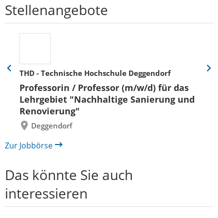
Stellenangebote
THD - Technische Hochschule Deggendorf
Eine
Eine
Folie
Folie
Professorin / Professor (m/w/d) für das
zurück
vor
Lehrgebiet "Nachhaltige Sanierung und
Renovierung"
Deggendorf
Zur Jobbörse
Das könnte Sie auch
interessieren