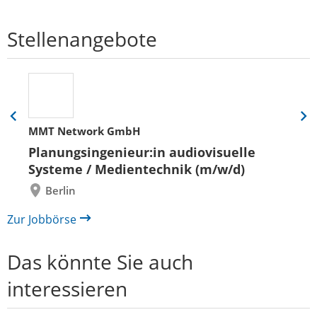
Stellenangebote
Eine
Eine
MMT Network GmbH
Folie
Folie
zurück
vor
Planungsingenieur:in audiovisuelle
Systeme / Medientechnik (m/w/d)
Berlin
Zur Jobbörse
Das könnte Sie auch
interessieren