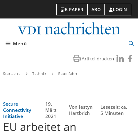
E-PAPER
ABO
LOGIN
VDI-
Nachri
Menü
Suc
öff
Artikel drucken
Besuchen
Besuc
Sie
Sie
uns
uns
Startseite
Technik
Raumfahrt
bei
bei
LinkedIn
Faceb
Secure
19.
Von Iestyn
Lesezeit: ca.
Connectivity
März
Hartbrich
5 Minuten
Initiative
2021
EU arbeitet an