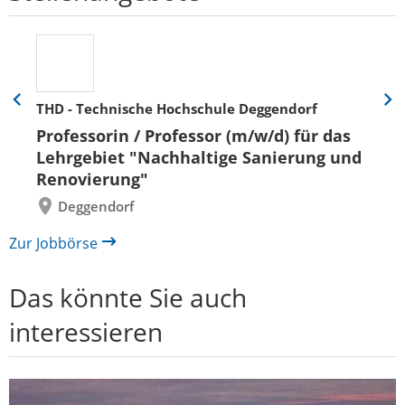
THD - Technische Hochschule Deggendorf
Eine
Eine
Folie
Folie
Professorin / Professor (m/w/d) für das
zurück
vor
Lehrgebiet "Nachhaltige Sanierung und
Renovierung"
Deggendorf
Zur Jobbörse
Das könnte Sie auch
interessieren