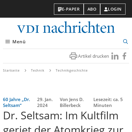
E-PAPER
ABO
LOGIN
VDI-
Nachri
Menü
Suc
öff
Artikel drucken
Besuchen
Besuc
Sie
Sie
uns
uns
Startseite
Technik
Technikgeschichte
bei
bei
LinkedIn
Faceb
60 Jahre „Dr.
29. Jan.
Von Jens D.
Lesezeit: ca. 5
Seltsam“
2024
Billerbeck
Minuten
Dr. Seltsam: Im Kultfilm
geriet der Atomkrieg zur