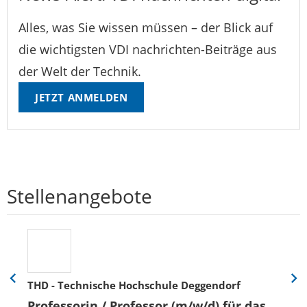
Alles, was Sie wissen müssen – der Blick auf
die wichtigsten VDI nachrichten-Beiträge aus
der Welt der Technik.
JETZT ANMELDEN
Stellenangebote
THD - Technische Hochschule Deggendorf
Eine
Eine
Folie
Folie
Professorin / Professor (m/w/d) für das