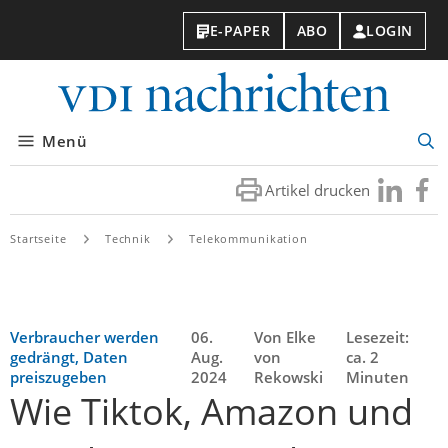
E-PAPER
ABO
LOGIN
VDI-
Nachri
Menü
Suc
öff
Artikel drucken
Besuchen
Besuc
Sie
Sie
uns
uns
Startseite
Technik
Telekommunikation
bei
bei
LinkedIn
Faceb
Verbraucher werden
06.
Von Elke
Lesezeit:
gedrängt, Daten
Aug.
von
ca. 2
preiszugeben
2024
Rekowski
Minuten
Wie Tiktok, Amazon und