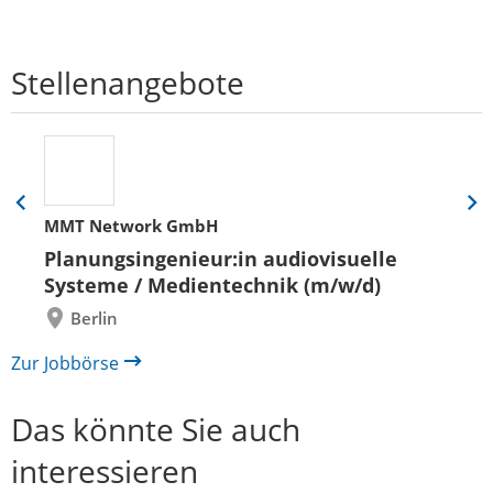
Stellenangebote
Eine
Eine
MMT Network GmbH
Folie
Folie
zurück
vor
Planungsingenieur:in audiovisuelle
Systeme / Medientechnik (m/w/d)
Berlin
Zur Jobbörse
Das könnte Sie auch
interessieren