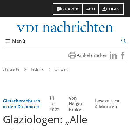
E-PAPER
ABO
LOGIN
VDI-
Nachri
Menü
Suc
öff
Artikel drucken
Besuchen
Besuc
Sie
Sie
uns
uns
Startseite
Technik
Umwelt
bei
bei
LinkedIn
Faceb
11.
Von
Gletscherabbruch
Lesezeit: ca.
Juli
Holger
in den Dolomiten
4 Minuten
2022
Kroker
Glaziologen: „Alle