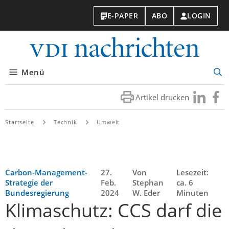
E-PAPER
ABO
LOGIN
VDI-
Nachri
Menü
Suc
öff
Artikel drucken
Besuchen
Besuc
Sie
Sie
uns
uns
Startseite
Technik
Umwelt
bei
bei
LinkedIn
Faceb
Carbon-Management-
27.
Von
Lesezeit:
Strategie der
Feb.
Stephan
ca. 6
Bundesregierung
2024
W. Eder
Minuten
Klimaschutz: CCS darf die