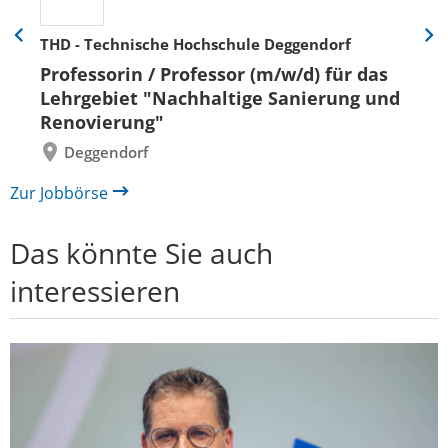
THD - Technische Hochschule Deggendorf
Eine
Eine
Folie
Folie
Professorin / Professor (m/w/d) für das
zurück
vor
Lehrgebiet "Nachhaltige Sanierung und
Renovierung"
Deggendorf
Zur Jobbörse
Das könnte Sie auch
interessieren