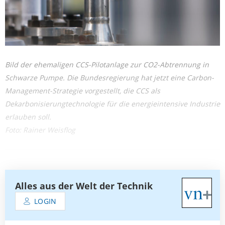
Bild der ehemaligen CCS-Pilotanlage zur CO2-Abtrennung in
Schwarze Pumpe. Die Bundesregierung hat jetzt eine Carbon-
Management-Strategie vorgestellt, die CCS als
Dekarbonisierungtechnologie für die energieintensive Industrie
erlauben soll.
Foto: Rainer Weisflog
Alles aus der Welt der Technik
LOGIN