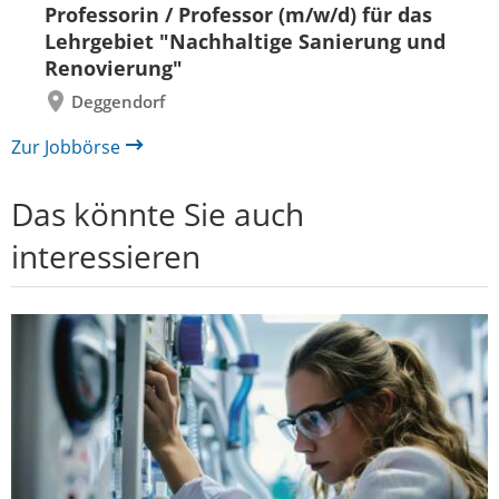
Folie
Folie
Professorin / Professor (m/w/d) für das
zurück
vor
Lehrgebiet "Nachhaltige Sanierung und
Renovierung"
Deggendorf
Zur Jobbörse
Das könnte Sie auch
interessieren