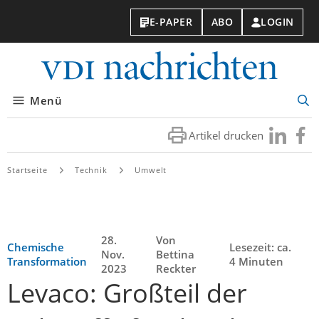
E-PAPER
ABO
LOGIN
VDI-
Nachri
Menü
Suc
öff
Artikel drucken
Besuchen
Besuc
Sie
Sie
uns
uns
Startseite
Technik
Umwelt
bei
bei
LinkedIn
Faceb
28.
Von
Chemische
Lesezeit: ca.
Nov.
Bettina
Transformation
4 Minuten
2023
Reckter
Levaco: Großteil der