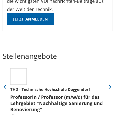
die wichtigsten VDI nachrichten-Beiträge aus
der Welt der Technik.
JETZT ANMELDEN
Stellenangebote
THD - Technische Hochschule Deggendorf
Eine
Eine
Folie
Folie
Professorin / Professor (m/w/d) für das
zurück
vor
Lehrgebiet "Nachhaltige Sanierung und
Renovierung"