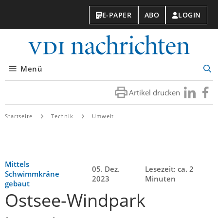
E-PAPER
ABO
LOGIN
VDI-
Nachri
Menü
Suc
öff
Artikel drucken
Besuchen
Besuc
Sie
Sie
uns
uns
Startseite
Technik
Umwelt
bei
bei
LinkedIn
Faceb
Mittels
05. Dez.
Lesezeit: ca. 2
Schwimmkräne
2023
Minuten
gebaut
Ostsee-Windpark