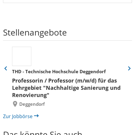
Stellenangebote
THD - Technische Hochschule Deggendorf
Eine
Eine
Folie
Folie
Professorin / Professor (m/w/d) für das
zurück
vor
Lehrgebiet "Nachhaltige Sanierung und
Renovierung"
Deggendorf
Zur Jobbörse
Das könnte Sie auch