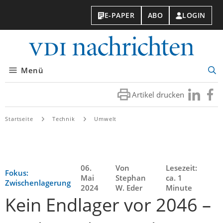
E-PAPER
ABO
LOGIN
VDI-
Nachri
Menü
Suc
öff
Artikel drucken
Besuchen
Besuc
Sie
Sie
uns
uns
Startseite
Technik
Umwelt
bei
bei
LinkedIn
Faceb
06.
Von
Lesezeit:
Fokus:
Mai
Stephan
ca. 1
Zwischenlagerung
2024
W. Eder
Minute
Kein Endlager vor 2046 –