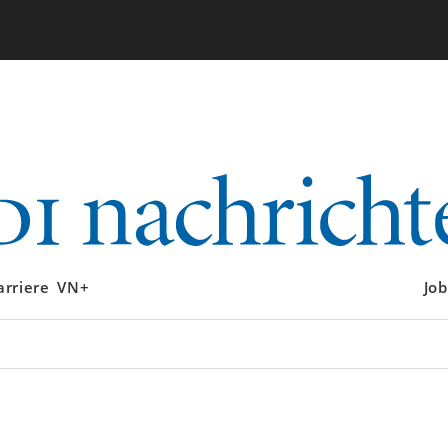
arriere
VN+
Job