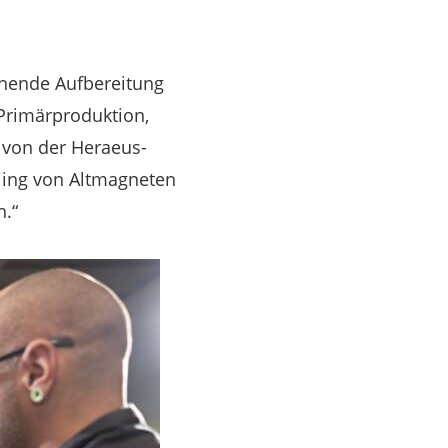
nende Aufbereitung
Primärproduktion,
r von der Heraeus-
ling von Altmagneten
.“