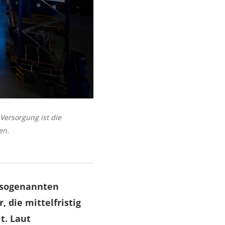
ersorgung ist die
en.
n sogenannten
, die mittelfristig
t. Laut