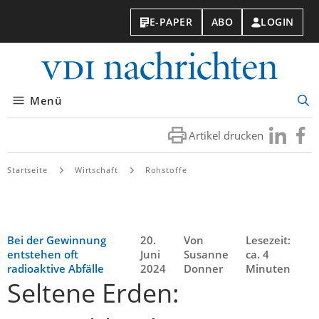
E-PAPER
ABO
LOGIN
VDI-
Nachri
Menü
Suc
öff
Artikel drucken
Besuchen
Besuc
Sie
Sie
uns
uns
Startseite
Wirtschaft
Rohstoffe
bei
bei
LinkedIn
Faceb
Bei der Gewinnung
20.
Von
Lesezeit:
entstehen oft
Juni
Susanne
ca. 4
radioaktive Abfälle
2024
Donner
Minuten
Seltene Erden: