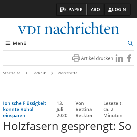
E-PAPER
ABO
LOGIN
VDI-
Nachri
Menü
Suc
öff
Artikel drucken
Besuchen
Besuc
Sie
Sie
uns
uns
Startseite
Technik
Werkstoffe
bei
bei
LinkedIn
Faceb
Ionische Flüssigkeit
13.
Von
Lesezeit:
könnte Rohöl
Juli
Bettina
ca. 2
einsparen
2020
Reckter
Minuten
Holzfasern gesprengt: So