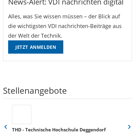
News-Alert: VDI nachrichten digital
Alles, was Sie wissen müssen – der Blick auf
die wichtigsten VDI nachrichten-Beiträge aus
der Welt der Technik.
JETZT ANMELDEN
Stellenangebote
THD - Technische Hochschule Deggendorf
Eine
Eine
Folie
Folie