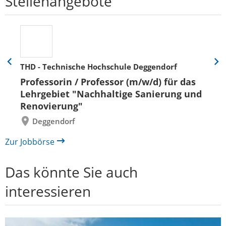
Stellenangebote
THD - Technische Hochschule Deggendorf
Eine
Eine
Folie
Folie
Professorin / Professor (m/w/d) für das
zurück
vor
Lehrgebiet "Nachhaltige Sanierung und
Renovierung"
Deggendorf
Zur Jobbörse
Das könnte Sie auch
interessieren