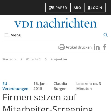
E-PAPER
ABO
LOGIN
VDI-
Nachri
Menü
Suc
öff
Artikel drucken
Besuchen
Besuc
Sie
Sie
uns
uns
Startseite
Wirtschaft
Konjunktur
bei
bei
LinkedIn
Faceb
EU-
16. Jan.
Claudia
Lesezeit: ca. 3
Verordnungen
2015
Burger
Minuten
Firmen setzen auf
Mitarbeiter-Screening