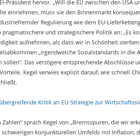
VEI-Präsident hervor. „Will die EU zwischen den USA u
olle einnehmen, muss sie den Binnenmarkt konseque
dustriefremder Regulierung wie dem EU-Lieferketteng
 pragmatischere und strategischere Politik an: „Es 
digkeit aufnehmen, als dass wir in Schönheit sterben.
delsabkommen „irgendwelche Sozialstandards in di
ollen“. Das verzögere entsprechende Abschlüsse u
orteile. Kegel verwies explizit darauf, wie schnell Ch
ließt.
übergreifende Kritik an EU-Strategie zur Wirtschaftssi
en Zahlen“ sprach Kegel von „Bremsspuren, die wir er
l schwierigen konjunkturellen Umfelds mit Inflation, 