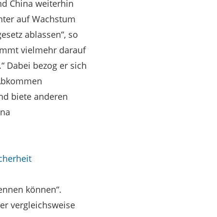
nd China weiterhin
nter auf Wachstum
esetz ablassen“, so
kommt vielmehr darauf
“ Dabei bezog er sich
e Abkommen
nd biete anderen
ina
cherheit
kennen können“.
der vergleichsweise