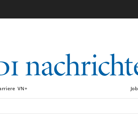
arriere
VN+
Job