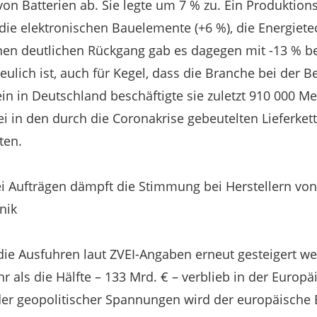
von Batterien ab. Sie legte um 7 % zu. Ein Produkti
ie elektronischen Bauelemente (+6 %), die Energietec
nen deutlichen Rückgang gab es dagegen mit -13 % b
ulich ist, auch für Kegel, dass die Branche bei der B
ein in Deutschland beschäftigte sie zuletzt 910 000 
ei in den durch die Coronakrise gebeutelten Lieferket
ten.
i Aufträgen dämpft die Stimmung bei Herstellern von
nik
e Ausfuhren laut ZVEI-Angaben erneut gesteigert wer
r als die Hälfte – 133 Mrd. € – verblieb in der Europ
er geopolitischer Spannungen wird der europäisch