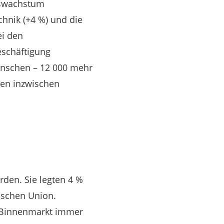
onswachstum
hnik (+4 %) und die
ei den
eschäftigung
Menschen – 12 000 mehr
ten inzwischen
den. Sie legten 4 %
äischen Union.
e Binnenmarkt immer