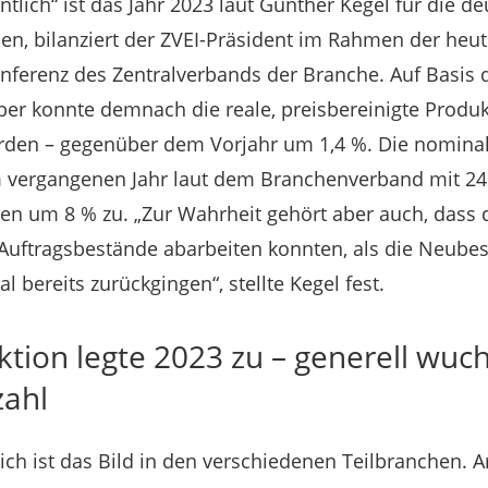
tlich“ ist das Jahr 2023 laut Gunther Kegel für die d
sen, bilanziert der ZVEI-Präsident im Rahmen der heut
nferenz des Zentralverbands der Branche. Auf Basis 
er konnte demnach die reale, preisbereinigte Produk
erden – gegenüber dem Vorjahr um 1,4 %. Die nominal
m vergangenen Jahr laut dem Branchenverband mit 24
en um 8 % zu. „Zur Wahrheit gehört aber auch, dass
Auftragsbestände abarbeiten konnten, als die Neubes
 bereits zurückgingen“, stellte Kegel fest.
tion legte 2023 zu – generell wuch
zahl
ch ist das Bild in den verschiedenen Teilbranchen. A