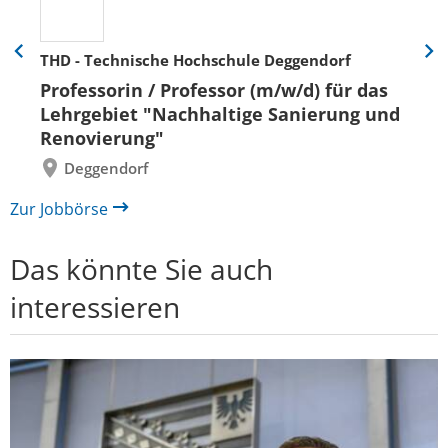
THD - Technische Hochschule Deggendorf
Eine
Eine
Folie
Folie
Professorin / Professor (m/w/d) für das
zurück
vor
Lehrgebiet "Nachhaltige Sanierung und
Renovierung"
Deggendorf
Zur Jobbörse
Das könnte Sie auch
interessieren