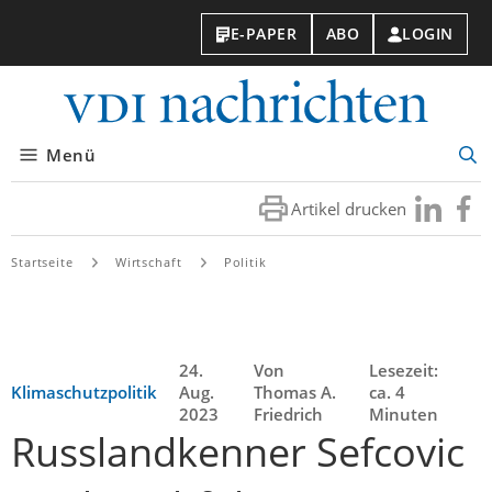
E-PAPER
ABO
LOGIN
VDI-
Nachri
Menü
Suc
öff
Artikel drucken
Besuchen
Besuc
Sie
Sie
uns
uns
Startseite
Wirtschaft
Politik
bei
bei
LinkedIn
Faceb
24.
Von
Lesezeit:
Klimaschutzpolitik
Aug.
Thomas A.
ca. 4
2023
Friedrich
Minuten
Russlandkenner Sefcovic