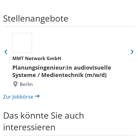
Stellenangebote
Eine
Eine
MMT Network GmbH
Folie
Folie
zurück
vor
Planungsingenieur:in audiovisuelle
Systeme / Medientechnik (m/w/d)
Berlin
Zur Jobbörse
Das könnte Sie auch
interessieren