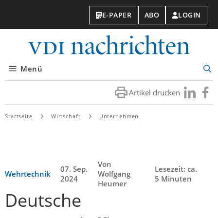
E-PAPER
ABO
LOGIN
VDI-
Nachri
Menü
Suc
öff
Artikel drucken
Besuchen
Besuc
Sie
Sie
uns
uns
Startseite
Wirtschaft
Unternehmen
bei
bei
LinkedIn
Faceb
Von
07. Sep.
Lesezeit: ca.
Wehrtechnik
Wolfgang
2024
5 Minuten
Heumer
Deutsche