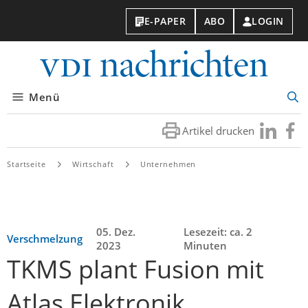
E-PAPER
ABO
LOGIN
VDI-
Nachri
Menü
Suc
öff
Artikel drucken
Besuchen
Besuc
Sie
Sie
uns
uns
Startseite
Wirtschaft
Unternehmen
bei
bei
LinkedIn
Faceb
05. Dez.
Lesezeit: ca. 2
Verschmelzung
2023
Minuten
TKMS plant Fusion mit
Atlas Elektronik