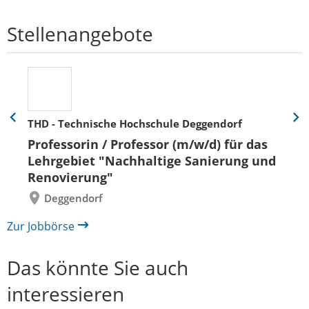
Stellenangebote
THD - Technische Hochschule Deggendorf
Eine
Eine
Folie
Folie
Professorin / Professor (m/w/d) für das
zurück
vor
Lehrgebiet "Nachhaltige Sanierung und
Renovierung"
Deggendorf
Zur Jobbörse
Das könnte Sie auch
interessieren