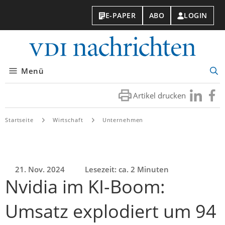
E-PAPER
ABO
LOGIN
VDI-
Nachri
Menü
Suc
öff
Artikel drucken
Besuchen
Besuc
Sie
Sie
uns
uns
Startseite
Wirtschaft
Unternehmen
bei
bei
LinkedIn
Faceb
21. Nov. 2024
Lesezeit: ca. 2 Minuten
Nvidia im KI-Boom:
Umsatz explodiert um 94