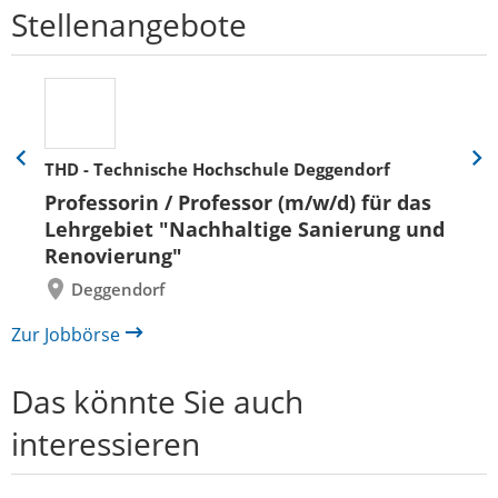
Stellenangebote
THD - Technische Hochschule Deggendorf
Eine
Eine
Folie
Folie
Professorin / Professor (m/w/d) für das
zurück
vor
Lehrgebiet "Nachhaltige Sanierung und
Renovierung"
Deggendorf
Zur Jobbörse
Das könnte Sie auch
interessieren