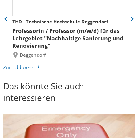
THD - Technische Hochschule Deggendorf
Eine
Eine
Folie
Folie
Professorin / Professor (m/w/d) für das
zurück
vor
Lehrgebiet "Nachhaltige Sanierung und
Renovierung"
Deggendorf
Zur Jobbörse
Das könnte Sie auch
interessieren