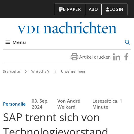
E-PAPER
ABO
LOGIN
VDI-
Nachri
Menü
Suc
öff
Artikel drucken
Besuchen
Besuc
Sie
Sie
uns
uns
Startseite
Wirtschaft
Unternehmen
bei
bei
LinkedIn
Faceb
03. Sep.
Von André
Lesezeit: ca. 1
Personalie
2024
Weikard
Minute
SAP trennt sich von
Technologievorstand