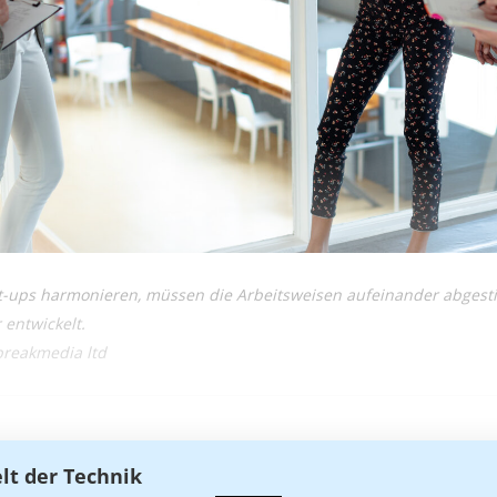
t-ups harmonieren, müssen die Arbeitsweisen aufeinander abgest
 entwickelt.
breakmedia ltd
elt der Technik