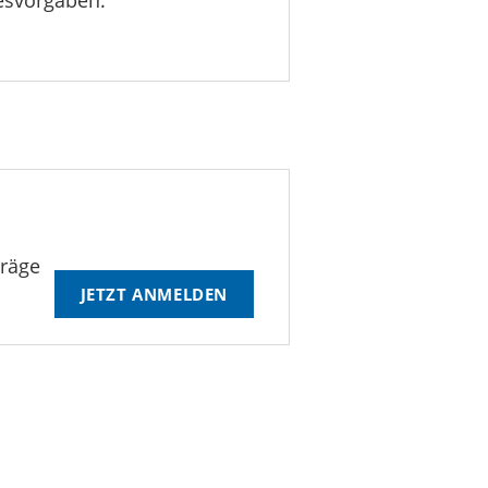
esvorgaben.
träge
JETZT ANMELDEN