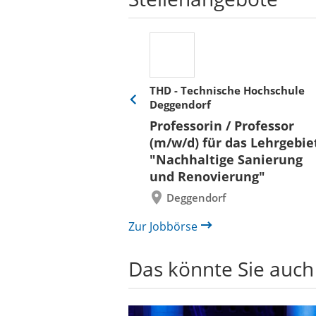
THD - Technische Hochschule
Deggendorf
Eine
Verkehr &
Folie
Professorin / Professor
x)
zurück
(m/w/d) für das Lehrgebie
"Nachhaltige Sanierung
und Renovierung"
Deggendorf
Zur Jobbörse
Das könnte Sie auch