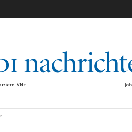
arriere
VN+
Job
en