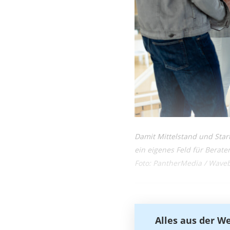
Damit Mittelstand und Star
ein eigenes Feld für Berater
Foto: PantherMedia / Wave
Alles aus der W