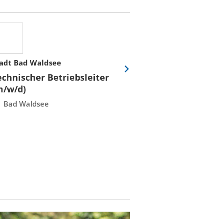
adt Bad Waldsee
Stadtwerke Rost
Eine
echnischer Betriebsleiter
Fachmeister E
Folie
m/w/d)
Leittechnisch
vor
Instandhaltun
Bad Waldsee
Rostock