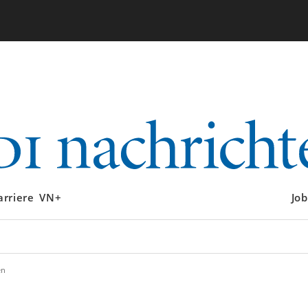
arriere
VN+
Job
en