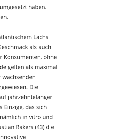
 umgesetzt haben.
gen.
 atlantischem Lachs
 Geschmack als auch
r Konsumenten, ohne
nde gelten als maximal
der wachsenden
ngewiesen. Die
auf jahrzehntelanger
 Einzige, das sich
 nämlich in vitro und
tian Rakers (43) die
innovative