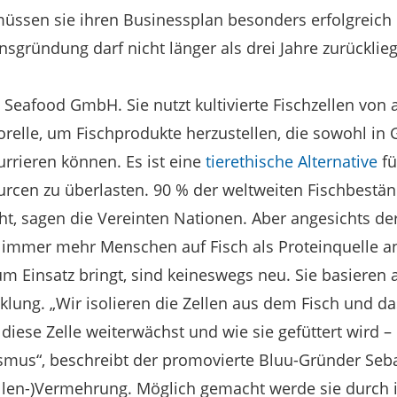
müssen sie ihren Businessplan besonders erfolgreich
gründung darf nicht länger als drei Jahre zurücklie
u Seafood GmbH. Sie nutzt kultivierte Fischzellen von
relle, um Fischprodukte herzustellen, die sowohl in
rrieren können. Es ist eine
tierethische Alternative
fü
urcen zu überlasten. 90 % der weltweiten Fischbestä
cht, sagen die Vereinten Nationen. Aber angesichts 
 immer mehr Menschen auf Fisch als Proteinquelle a
m Einsatz bringt, sind keineswegs neu. Sie basieren 
lung. „Wir isolieren die Zellen aus dem Fisch und das
o diese Zelle weiterwächst und wie sie gefüttert wird –
mus“, beschreibt der promovierte Bluu-Gründer Sebas
llen-)Vermehrung. Möglich gemacht werde sie durch 