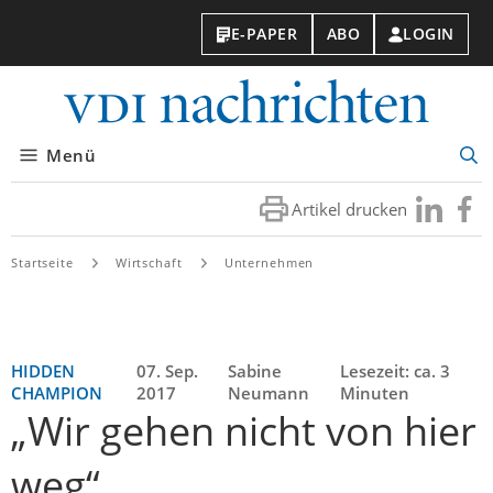
E-PAPER
ABO
LOGIN
VDI-
Nachri
Menü
Suc
öff
Artikel drucken
Besuchen
Besuc
Sie
Sie
uns
uns
Startseite
Wirtschaft
Unternehmen
bei
bei
LinkedIn
Faceb
HIDDEN
07. Sep.
Sabine
Lesezeit: ca. 3
CHAMPION
2017
Neumann
Minuten
„Wir gehen nicht von hier
weg“