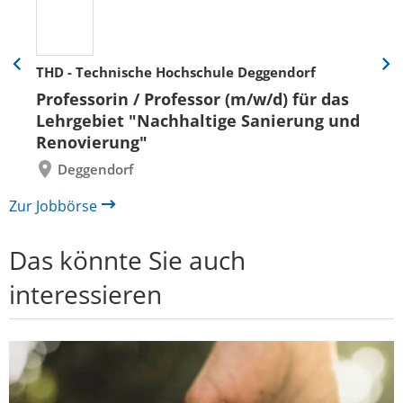
THD - Technische Hochschule Deggendorf
Eine
Eine
Folie
Folie
Professorin / Professor (m/w/d) für das
zurück
vor
Lehrgebiet "Nachhaltige Sanierung und
Renovierung"
Deggendorf
Zur Jobbörse
Das könnte Sie auch
interessieren