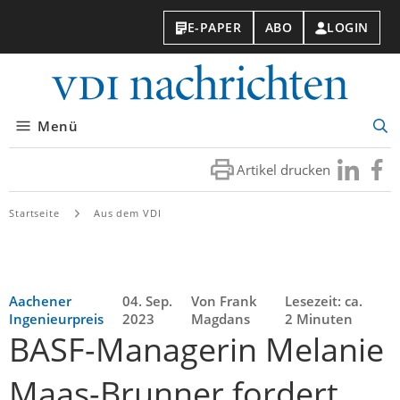
E-PAPER
ABO
LOGIN
VDI-
Nachri
Menü
Suc
öff
Artikel drucken
Besuchen
Besuc
Sie
Sie
uns
uns
Startseite
Aus dem VDI
bei
bei
LinkedIn
Faceb
Aachener
04. Sep.
Von Frank
Lesezeit: ca.
Ingenieurpreis
2023
Magdans
2 Minuten
BASF-Managerin Melanie
Maas-Brunner fordert