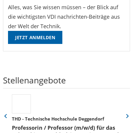
Alles, was Sie wissen müssen – der Blick auf
die wichtigsten VDI nachrichten-Beiträge aus
der Welt der Technik.
JETZT ANMELDEN
Stellenangebote
THD - Technische Hochschule Deggendorf
Eine
Eine
Folie
Folie
Professorin / Professor (m/w/d) für das
zurück
vor