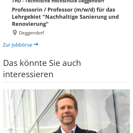
THD - Technische Hochschule Deggendorf
Eine
Eine
Folie
Folie
Professorin / Professor (m/w/d) für das
zurück
vor
Lehrgebiet "Nachhaltige Sanierung und
Renovierung"
Deggendorf
Zur Jobbörse
Das könnte Sie auch
interessieren