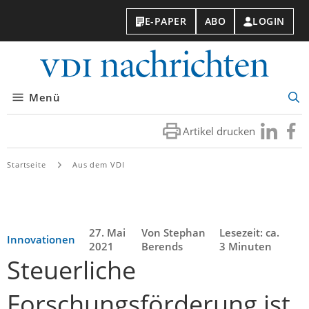
E-PAPER
ABO
LOGIN
VDI-
Nachri
Menü
Suc
öff
Artikel drucken
Besuchen
Besuc
Sie
Sie
uns
uns
Startseite
Aus dem VDI
bei
bei
LinkedIn
Faceb
27. Mai
Von Stephan
Lesezeit: ca.
Innovationen
2021
Berends
3 Minuten
Steuerliche
Forschungsförderung ist