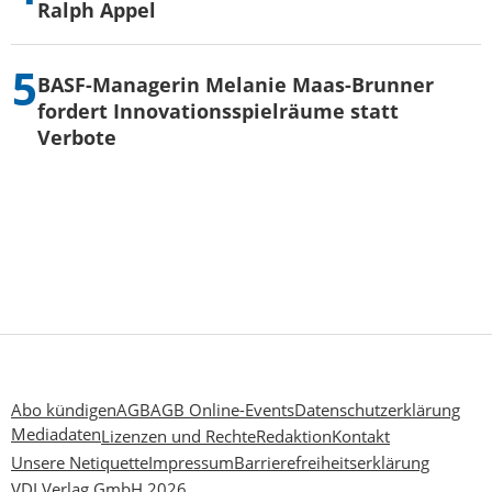
Ralph Appel
BASF-Managerin Melanie Maas-Brunner
fordert Innovationsspielräume statt
Verbote
Abo kündigen
AGB
AGB Online-Events
Datenschutzerklärung
Mediadaten
Lizenzen und Rechte
Redaktion
Kontakt
Unsere Netiquette
Impressum
Barrierefreiheitserklärung
VDI Verlag GmbH 2026