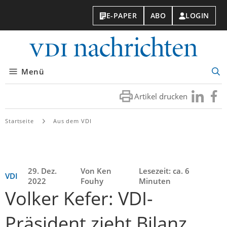
E-PAPER
ABO
LOGIN
VDI-
Nachri
Menü
Suc
öff
Artikel drucken
Besuchen
Besuc
Sie
Sie
uns
uns
Startseite
Aus dem VDI
bei
bei
LinkedIn
Faceb
29. Dez.
Von Ken
Lesezeit: ca. 6
VDI
2022
Fouhy
Minuten
Volker Kefer: VDI-
Präsident zieht Bilanz