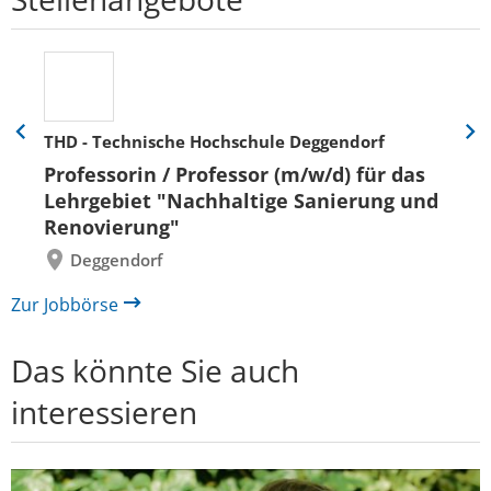
THD - Technische Hochschule Deggendorf
Eine
Eine
Folie
Folie
Professorin / Professor (m/w/d) für das
zurück
vor
Lehrgebiet "Nachhaltige Sanierung und
Renovierung"
Deggendorf
Zur Jobbörse
Das könnte Sie auch
interessieren