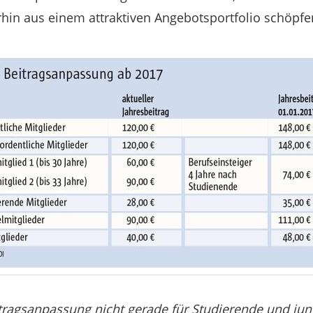
rhin aus einem attraktiven Angebotsportfolio schöpf
eitragsanpassung nicht gerade für Studierende und jun