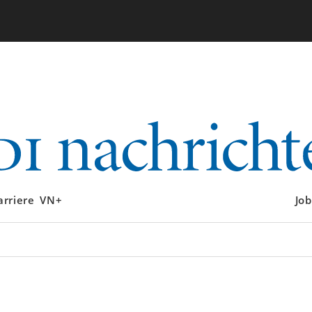
arriere
VN+
Job