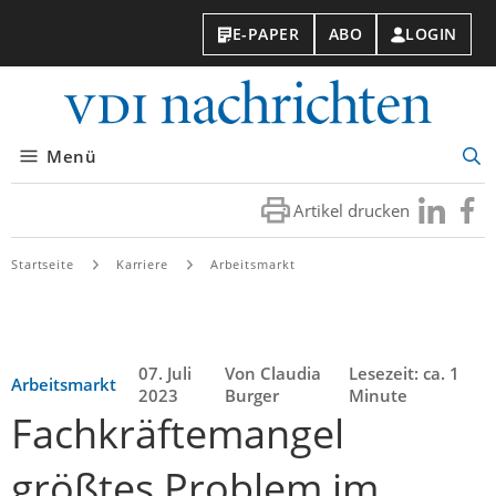
E-PAPER
ABO
LOGIN
VDI-
Nachri
Menü
Suc
öff
Artikel drucken
Besuchen
Besuc
Sie
Sie
uns
uns
Startseite
Karriere
Arbeitsmarkt
bei
bei
LinkedIn
Faceb
07. Juli
Von Claudia
Lesezeit: ca. 1
Arbeitsmarkt
2023
Burger
Minute
Fachkräftemangel
größtes Problem im