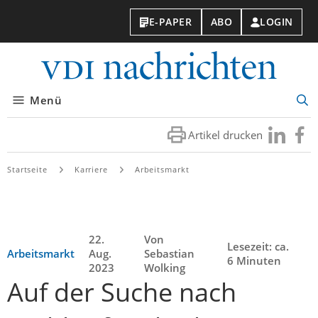
E-PAPER
ABO
LOGIN
VDI-
Nachri
Menü
Suc
öff
Artikel drucken
Besuchen
Besuc
Sie
Sie
uns
uns
Startseite
Karriere
Arbeitsmarkt
bei
bei
LinkedIn
Faceb
22.
Von
Lesezeit: ca.
Arbeitsmarkt
Aug.
Sebastian
6 Minuten
2023
Wolking
Auf der Suche nach