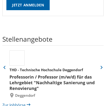
JETZT ANMELDEN
Stellenangebote
THD - Technische Hochschule Deggendorf
Eine
Eine
Folie
Folie
Professorin / Professor (m/w/d) für das
zurück
vor
Lehrgebiet "Nachhaltige Sanierung und
Renovierung"
Deggendorf
Zur Jobbörse