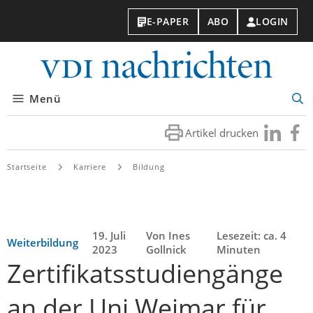
E-PAPER
ABO
LOGIN
VDI-
Nachri
Menü
Suc
öff
Artikel drucken
Besuchen
Besuc
Sie
Sie
uns
uns
Startseite
Karriere
Bildung
bei
bei
LinkedIn
Faceb
19. Juli
Von Ines
Lesezeit: ca. 4
Weiterbildung
2023
Gollnick
Minuten
Zertifikatsstudiengänge
an der Uni Weimar für