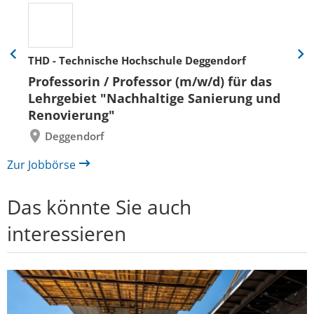
THD - Technische Hochschule Deggendorf
Eine
Eine
Folie
Folie
Professorin / Professor (m/w/d) für das
zurück
vor
Lehrgebiet "Nachhaltige Sanierung und
Renovierung"
Deggendorf
Zur Jobbörse
Das könnte Sie auch
interessieren