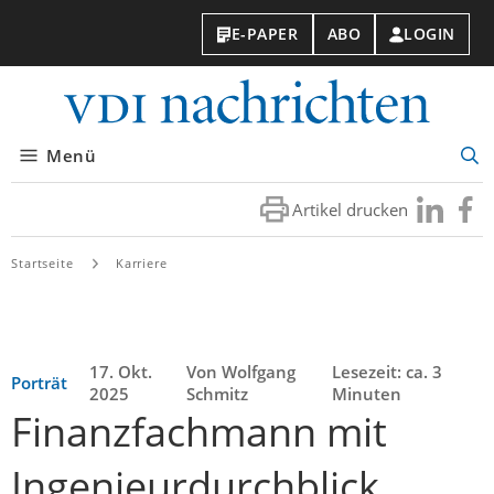
E-PAPER
ABO
LOGIN
VDI-
Nachri
Menü
Suc
öff
Artikel drucken
Besuchen
Besuc
Sie
Sie
uns
uns
Startseite
Karriere
bei
bei
LinkedIn
Faceb
17. Okt.
Von Wolfgang
Lesezeit: ca. 3
Porträt
2025
Schmitz
Minuten
Finanzfachmann mit
Ingenieurdurchblick