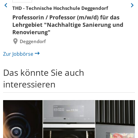
THD - Technische Hochschule Deggendorf
Eine
Eine
Folie
Folie
Professorin / Professor (m/w/d) für das
zurück
vor
Lehrgebiet "Nachhaltige Sanierung und
Renovierung"
Deggendorf
Zur Jobbörse
Das könnte Sie auch
interessieren